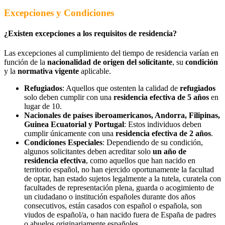
Excepciones y Condiciones
¿Existen excepciones a los requisitos de residencia?
L
as excepciones al cumplimiento del tiempo de residencia varían en
función de la
nacionalidad de origen del solicitante
, su
condición
y la
normativa vigente
aplicable.
Refugiados
: Aquellos que ostenten la calidad de
refugiados
solo deben cumplir con una
residencia efectiva de 5 años
en
lugar de 10.
Nacionales de países iberoamericanos, Andorra, Filipinas,
Guinea Ecuatorial y Portugal
: Estos individuos deben
cumplir únicamente con una
residencia efectiva de 2 años
.
Condiciones Especiales
: Dependiendo de su condición,
algunos solicitantes deben acreditar solo
un año de
residencia efectiva
, como aquellos que han nacido en
territorio español, no han ejercido oportunamente la facultad
de optar, han estado sujetos legalmente a la tutela, curatela con
facultades de representación plena, guarda o acogimiento de
un ciudadano o institución españoles durante dos años
consecutivos, están casados con español o española, son
viudos de español/a, o han nacido fuera de España de padres
o abuelos originariamente españoles.